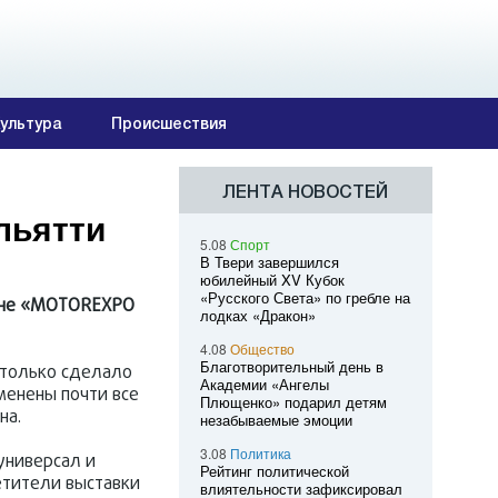
ультура
Происшествия
ЛЕНТА НОВОСТЕЙ
льятти
5.08
Спорт
В Твери завершился
юбилейный XV Кубок
«Русского Света» по гребле на
лоне «MOTOREXPO
лодках «Дракон»
4.08
Общество
Благотворительный день в
 только сделало
Академии «Ангелы
менены почти все
Плющенко» подарил детям
на.
незабываемые эмоции
3.08
Политика
универсал и
Рейтинг политической
етители выставки
влиятельности зафиксировал