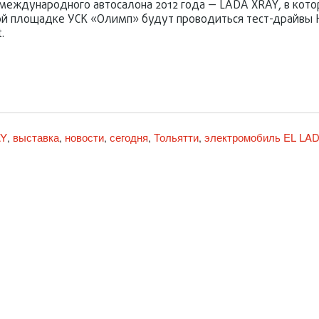
 международного автосалона 2012 года — LADA XRAY, в кот
ой площадке УСК «Олимп» будут проводиться тест-драйвы 
.
AY
выставка
новости
сегодня
Тольятти
электромобиль EL LA
,
,
,
,
,