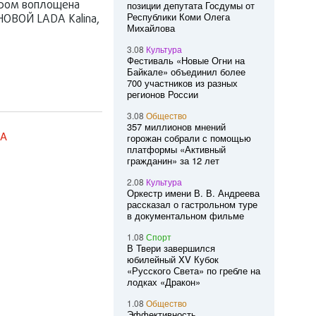
ором воплощена
позиции депутата Госдумы от
Республики Коми Олега
НОВОЙ LADA Kalina,
Михайлова
3.08
Культура
Фестиваль «Новые Огни на
Байкале» объединил более
700 участников из разных
регионов России
3.08
Общество
357 миллионов мнений
DA
горожан собрали с помощью
платформы «Активный
гражданин» за 12 лет
2.08
Культура
Оркестр имени В. В. Андреева
рассказал о гастрольном туре
в документальном фильме
1.08
Спорт
В Твери завершился
юбилейный XV Кубок
«Русского Света» по гребле на
лодках «Дракон»
1.08
Общество
Эффективность