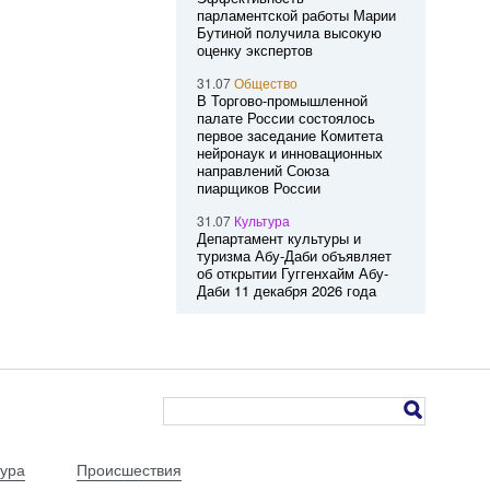
парламентской работы Марии
Бутиной получила высокую
оценку экспертов
31.07
Общество
В Торгово-промышленной
палате России состоялось
первое заседание Комитета
нейронаук и инновационных
направлений Союза
пиарщиков России
31.07
Культура
Департамент культуры и
туризма Абу-Даби объявляет
об открытии Гуггенхайм Абу-
Даби 11 декабря 2026 года
тура
Происшествия