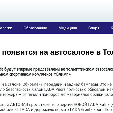
ологии
Образование
Медицина
Спорт
К
 появится на автосалоне в То
АЗа будут впервые представлены на тольяттинском автоса
льном спортивном комплексе «Олимп».
к и в салоне. Обновлены передний и задней бамперы. Это не
о безопасность. Салон LADA Priora полностью обновлен: из
нтерьера — от панели приборов до материалов обивки сало
ьятти АВТОВАЗ представит две версии НОВОЙ LADA Kalina (
мобиль EL LADA и дорожную версию LADA Granta Sport. Пос