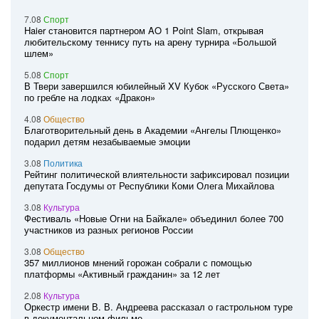
7.08
Спорт
Haier становится партнером AO 1 Point Slam, открывая
любительскому теннису путь на арену турнира «Большой
шлем»
5.08
Спорт
В Твери завершился юбилейный XV Кубок «Русского Света»
по гребле на лодках «Дракон»
4.08
Общество
Благотворительный день в Академии «Ангелы Плющенко»
подарил детям незабываемые эмоции
3.08
Политика
Рейтинг политической влиятельности зафиксировал позиции
депутата Госдумы от Республики Коми Олега Михайлова
3.08
Культура
Фестиваль «Новые Огни на Байкале» объединил более 700
участников из разных регионов России
3.08
Общество
357 миллионов мнений горожан собрали с помощью
платформы «Активный гражданин» за 12 лет
2.08
Культура
Оркестр имени В. В. Андреева рассказал о гастрольном туре
в документальном фильме