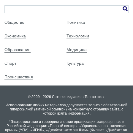
Общество
Политика
Экономика
Технологии
Образование
Медицина
Спорт
Культура
Происшествия
© 2009 - 2026 Сетевое издание «Только что».
Использование любых материалов допускается только с обязательной
гиперссылкой (активной ссылкой) на конкретную страницу сайта, с
которой взята информация.
*Экстремистские и террористические организации, запрещенные в
Российской Федерации: «Правый сектор», «Украинская повстанческая
армия» (УПА), «ИГИЛ», «Джабхат Фатх аш-Шам» (бывшая «Джабхат ан-