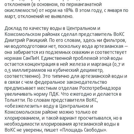
отклонения (в основном, по перманганатной
окисляемости) от норм на 18%. В этом году, с января по
март, отклонений не выявлено.
Доклад по качеству воды в Центральном и
Комсомольском районах сделал представитель ВоКС
Дмитрий Ракицкий. По его словам, здесь ни фильтров,
ни водоподготовки нет, поскольку вода артезианская —
она забирается из подземных скважин и соответствует
нормам СанПиН. Единственной проблемой этой воды
остается концентрация в ней железа и марганца (0,7 и
0,5 миллиграммов на кубический дециметр,
соответственно). Это типично для артезианской воды и
в связи с чем федеральное законодательство
предписывает местным отделам Роспотребнадзора
увеличивать норму ПДК. Что ежегодно и делается в
Тольятти. По словам представителя ВоКС,
«обезжелезить» воду в Центральном и
Комсомольском районе можно только ее
хлорированием, и такой вариант просчитывался, но в
необходимости хлорирования артезианской воды в
ВоКС не уверены, пишет «Площадь Свободы».