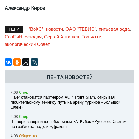
Александр Киров
"ВоКС"
новости
ОАО "ТЕВИС"
питьевая вода
,
,
,
,
ТЕГИ
СанПиН
сегодня
Сергей Анташев
Тольятти
,
,
,
,
экологический Совет
ЛЕНТА НОВОСТЕЙ
7.08
Спорт
Haier становится партнером AO 1 Point Slam, открывая
любительскому теннису путь на арену турнира «Большой
шлем»
5.08
Спорт
В Твери завершился юбилейный XV Кубок «Русского Света»
по гребле на лодках «Дракон»
4.08
Общество