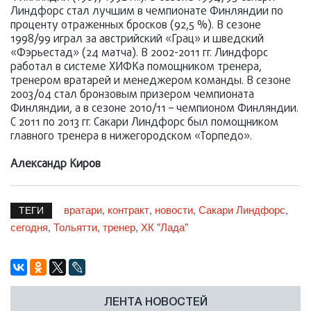
Линдфорс стал лучшим в чемпионате Финляндии по
проценту отраженных бросков (92,5 %). В сезоне
1998/99 играл за австрийский «Грац» и шведский
«Фэрьестад» (24 матча). В 2002-2011 гг. Линдфорс
работал в системе ХИФКа помощником тренера,
тренером вратарей и менеджером команды. В сезоне
2003/04 стал бронзовым призером чемпионата
Финляндии, а в сезоне 2010/11 – чемпионом Финляндии.
С 2011 по 2013 гг. Сакари Линдфорс был помощником
главного тренера в нижегородском «Торпедо».
Александр Киров
вратари
контракт
новости
Сакари Линдфорс
,
,
,
,
ТЕГИ
сегодня
Тольятти
тренер
ХК "Лада"
,
,
,
ЛЕНТА НОВОСТЕЙ