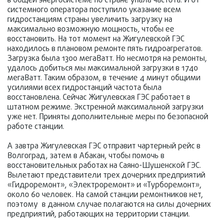
в общей энергосистеме по стране упала частота. И от
системного оператора поступило указание всем
гидростанциям страны увеличить загрузку на
максимально возможную мощность, чтобы ее
восстановить. На тот момент на Жигулевской ГЭС
находилось в плановом ремонте пять гидроагрегатов.
Загрузка была 1300 мегаВатт. Но несмотря на ремонты,
удалось добиться мы максимальной загрузки в 1740
мегаВатт. Таким образом, в течение 4 минут общими
усилиями всех гидростанций частота была
восстановлена. Сейчас Жигулевская ГЭС работает в
штатном режиме. Экстренной максимальной загрузки
уже нет. Приняты дополнительные меры по безопасной
работе станции.
А завтра Жигулевская ГЭС отправит чартерный рейс в
Волгоград, затем в Абакан, чтобы помочь в
восстановительных работах на Саяно-Шушенской ГЭС.
Вылетают представители трех дочерних предприятий
«Гидроремонт», «Электроремонт» и «Турборемонт»,
около 60 человек. На самой станции ремонтников нет,
поэтому в данном случае полагаются на силы дочерних
предприятий, работающих на территории станции.