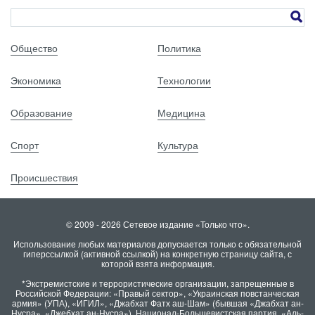
Общество
Политика
Экономика
Технологии
Образование
Медицина
Спорт
Культура
Происшествия
© 2009 - 2026 Сетевое издание «Только что».
Использование любых материалов допускается только с обязательной
гиперссылкой (активной ссылкой) на конкретную страницу сайта, с
которой взята информация.
*Экстремистские и террористические организации, запрещенные в
Российской Федерации: «Правый сектор», «Украинская повстанческая
армия» (УПА), «ИГИЛ», «Джабхат Фатх аш-Шам» (бывшая «Джабхат ан-
Нусра», «Джебхат ан-Нусра»), Национал-Большевистская партия, «Аль-