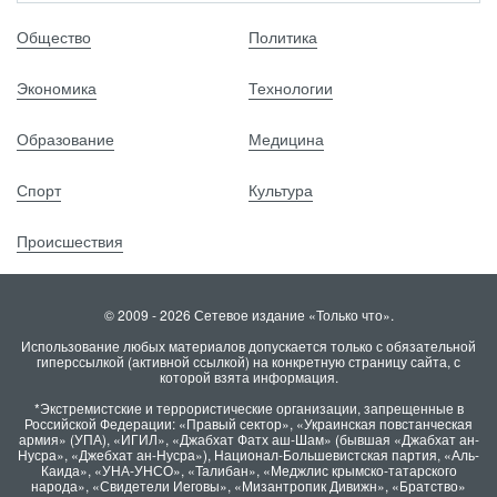
Общество
Политика
Экономика
Технологии
Образование
Медицина
Спорт
Культура
Происшествия
© 2009 - 2026 Сетевое издание «Только что».
Использование любых материалов допускается только с обязательной
гиперссылкой (активной ссылкой) на конкретную страницу сайта, с
которой взята информация.
*Экстремистские и террористические организации, запрещенные в
Российской Федерации: «Правый сектор», «Украинская повстанческая
армия» (УПА), «ИГИЛ», «Джабхат Фатх аш-Шам» (бывшая «Джабхат ан-
Нусра», «Джебхат ан-Нусра»), Национал-Большевистская партия, «Аль-
Каида», «УНА-УНСО», «Талибан», «Меджлис крымско-татарского
народа», «Свидетели Иеговы», «Мизантропик Дивижн», «Братство»