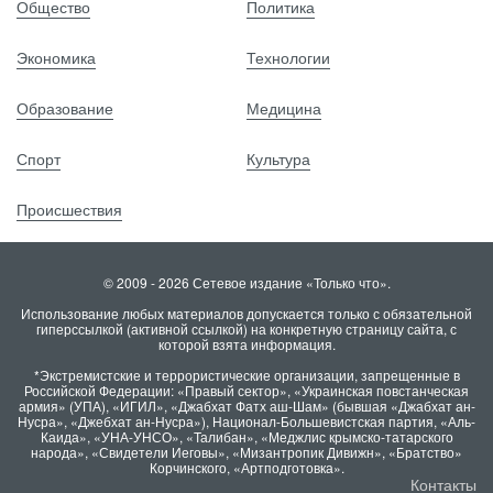
Общество
Политика
Экономика
Технологии
Образование
Медицина
Спорт
Культура
Происшествия
© 2009 - 2026 Сетевое издание «Только что».
Использование любых материалов допускается только с обязательной
гиперссылкой (активной ссылкой) на конкретную страницу сайта, с
которой взята информация.
*Экстремистские и террористические организации, запрещенные в
Российской Федерации: «Правый сектор», «Украинская повстанческая
армия» (УПА), «ИГИЛ», «Джабхат Фатх аш-Шам» (бывшая «Джабхат ан-
Нусра», «Джебхат ан-Нусра»), Национал-Большевистская партия, «Аль-
Каида», «УНА-УНСО», «Талибан», «Меджлис крымско-татарского
народа», «Свидетели Иеговы», «Мизантропик Дивижн», «Братство»
Корчинского, «Артподготовка».
Контакты