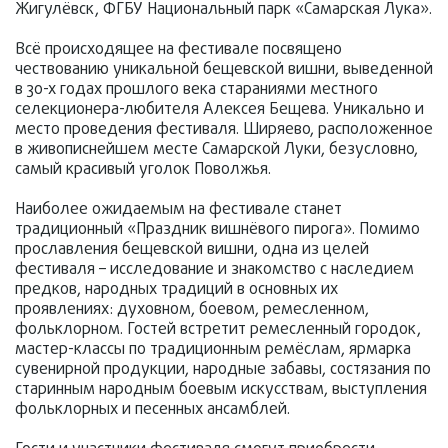
Жигулёвск, ФГБУ Национальный парк «Самарская Лука».
Всё происходящее на фестивале посвящено
чествованию уникальной бещевской вишни, выведенной
в 30-х годах прошлого века стараниями местного
селекционера-любителя Алексея Бещева. Уникально и
место проведения фестиваля. Ширяево, расположенное
в живописнейшем месте Самарской Луки, безусловно,
самый красивый уголок Поволжья.
Наиболее ожидаемым на фестивале станет
традиционный «Праздник вишнёвого пирога». Помимо
прославления бещевской вишни, одна из целей
фестиваля – исследование и знакомство с наследием
предков, народных традиций в основных их
проявлениях: духовном, боевом, ремесленном,
фольклорном. Гостей встретит ремесленный городок,
мастер-классы по традиционным ремёслам, ярмарка
сувенирной продукции, народные забавы, состязания по
старинным народным боевым искусствам, выступления
фольклорных и песенных ансамблей.