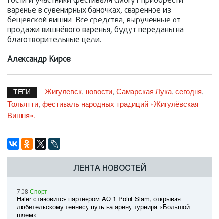
Гости и участники фестиваля смогут приобрести
варенье в сувенирных баночках, сваренное из
бещевской вишни. Все средства, вырученные от
продажи вишнёвого варенья, будут переданы на
благотворительные цели.
Александр Киров
Жигулевск
новости
Самарская Лука
сегодня
,
,
,
,
ТЕГИ
Тольятти
фестиваль народных традиций «Жигулёвская
,
Вишня».
ЛЕНТА НОВОСТЕЙ
7.08
Спорт
Haier становится партнером AO 1 Point Slam, открывая
любительскому теннису путь на арену турнира «Большой
шлем»