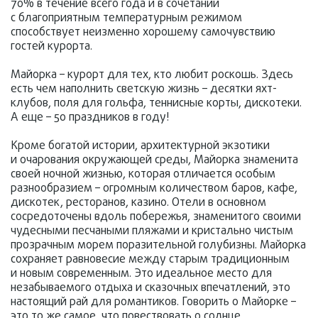
70% в течение всего года и в сочетании
с благоприятным температурным режимом
способствует неизменно хорошему самочувствию
гостей курорта.
Майорка – курорт для тех, кто любит роскошь. Здесь
есть чем наполнить светскую жизнь – десятки яхт-
клубов, поля для гольфа, теннисные корты, дискотеки.
А еще – 50 праздников в году!
Кроме богатой истории, архитектурной экзотики
и очарования окружающей среды, Майорка знаменита
своей ночной жизнью, которая отличается особым
разнообразием – огромным количеством баров, кафе,
дискотек, ресторанов, казино. Отели в основном
сосредоточены вдоль побережья, знаменитого своими
чудесными песчаными пляжами и кристально чистым
прозрачным морем поразительной голубизны. Майорка
сохраняет равновесие между старым традиционным
и новым современным. Это идеальное место для
незабываемого отдыха и сказочных впечатлений, это
настоящий рай для романтиков. Говорить о Майорке –
это то же самое, что повествовать о солнце,