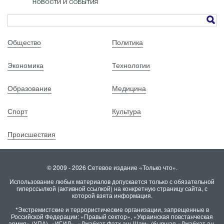
Общество
Политика
Экономика
Технологии
Образование
Медицина
Спорт
Культура
Происшествия
© 2009 - 2026 Сетевое издание «Только что».
Использование любых материалов допускается только с обязательной
гиперссылкой (активной ссылкой) на конкретную страницу сайта, с
которой взята информация.
*Экстремистские и террористические организации, запрещенные в
Российской Федерации: «Правый сектор», «Украинская повстанческая
армия» (УПА), «ИГИЛ», «Джабхат Фатх аш-Шам» (бывшая «Джабхат ан-