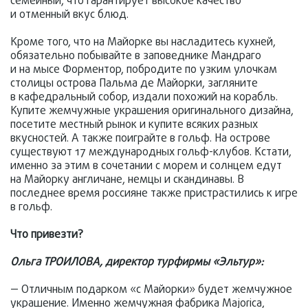
семейный, что гарантирует высокое качество
и отменный вкус блюд.
Кроме того, что на Майорке вы насладитесь кухней,
обязательно побывайте в заповеднике Мандраго
и на мысе Форментор, побродите по узким улочкам
столицы острова Пальма де Майорки, загляните
в кафедральный собор, издали похожий на корабль.
Купите жемчужные украшения оригинального дизайна,
посетите местный рынок и купите всяких разных
вкусностей. А также поиграйте в гольф. На острове
существуют 17 международных гольф-клубов. Кстати,
именно за этим в сочетании с морем и солнцем едут
на Майорку англичане, немцы и скандинавы. В
последнее время россияне также пристрастились к игре
в гольф.
Что привезти?
Ольга ТРОИЛОВА, директор турфирмы «Эльтур»:
— Отличным подарком «с Майорки» будет жемчужное
украшение. Именно жемчужная фабрика Majorica,