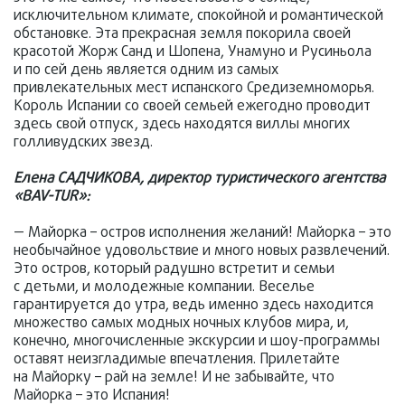
исключительном климате, спокойной и романтической
обстановке. Эта прекрасная земля покорила своей
красотой Жорж Санд и Шопена, Унамуно и Русиньола
и по сей день является одним из самых
привлекательных мест испанского Средиземноморья.
Король Испании со своей семьей ежегодно проводит
здесь свой отпуск, здесь находятся виллы многих
голливудских звезд.
Елена САДЧИКОВА, директор туристического агентства
«BAV-TUR»:
— Майорка – остров исполнения желаний! Майорка – это
необычайное удовольствие и много новых развлечений.
Это остров, который радушно встретит и семьи
с детьми, и молодежные компании. Веселье
гарантируется до утра, ведь именно здесь находится
множество самых модных ночных клубов мира, и,
конечно, многочисленные экскурсии и шоу-программы
оставят неизгладимые впечатления. Прилетайте
на Майорку – рай на земле! И не забывайте, что
Майорка – это Испания!