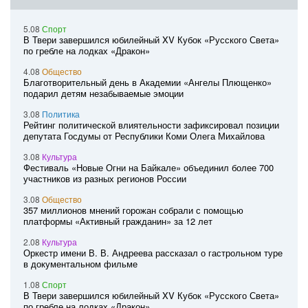
5.08
Спорт
В Твери завершился юбилейный XV Кубок «Русского Света»
по гребле на лодках «Дракон»
4.08
Общество
Благотворительный день в Академии «Ангелы Плющенко»
подарил детям незабываемые эмоции
3.08
Политика
Рейтинг политической влиятельности зафиксировал позиции
депутата Госдумы от Республики Коми Олега Михайлова
3.08
Культура
Фестиваль «Новые Огни на Байкале» объединил более 700
участников из разных регионов России
3.08
Общество
357 миллионов мнений горожан собрали с помощью
платформы «Активный гражданин» за 12 лет
2.08
Культура
Оркестр имени В. В. Андреева рассказал о гастрольном туре
в документальном фильме
1.08
Спорт
В Твери завершился юбилейный XV Кубок «Русского Света»
по гребле на лодках «Дракон»