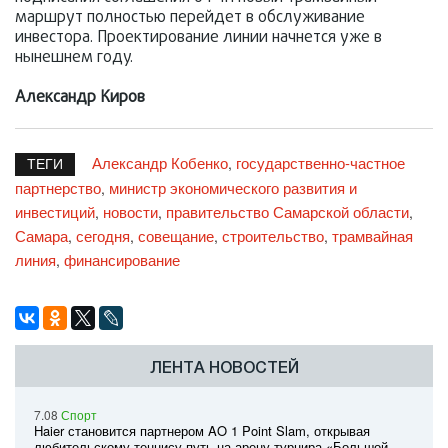
маршрут полностью перейдет в обслуживание
инвестора. Проектирование линии начнется уже в
нынешнем году.
Александр Киров
Александр Кобенко
государственно-частное
,
ТЕГИ
партнерство
министр экономического развития и
,
инвестиций
новости
правительство Самарской области
,
,
,
Самара
сегодня
совещание
строительство
трамвайная
,
,
,
,
линия
финансирование
,
ЛЕНТА НОВОСТЕЙ
7.08
Спорт
Haier становится партнером AO 1 Point Slam, открывая
любительскому теннису путь на арену турнира «Большой