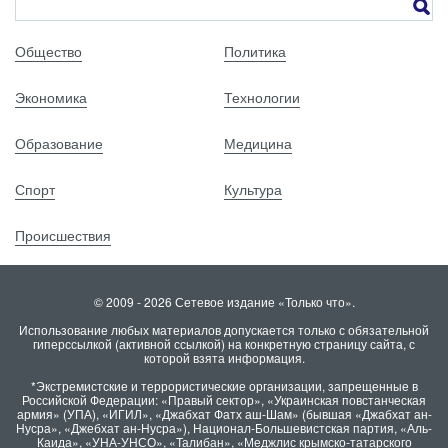
Общество
Политика
Экономика
Технологии
Образование
Медицина
Спорт
Культура
Происшествия
© 2009 - 2026 Сетевое издание «Только что».
Использование любых материалов допускается только с обязательной
гиперссылкой (активной ссылкой) на конкретную страницу сайта, с
которой взята информация.
*Экстремистские и террористические организации, запрещенные в
Российской Федерации: «Правый сектор», «Украинская повстанческая
армия» (УПА), «ИГИЛ», «Джабхат Фатх аш-Шам» (бывшая «Джабхат ан-
Нусра», «Джебхат ан-Нусра»), Национал-Большевистская партия, «Аль-
Каида», «УНА-УНСО», «Талибан», «Меджлис крымско-татарского