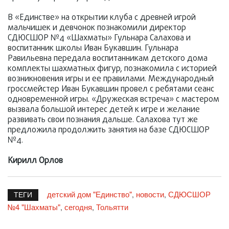
В «Единстве» на открытии клуба с древней игрой
мальчишек и девчонок познакомили директор
СДЮСШОР №4 «Шахматы» Гульнара Салахова и
воспитанник школы Иван Букавшин. Гульнара
Равильевна передала воспитанникам детского дома
комплекты шахматных фигур, познакомила с историей
возникновения игры и ее правилами. Международный
гроссмейстер Иван Букавшин провел с ребятами сеанс
одновременной игры. «Дружеская встреча» с мастером
вызвала большой интерес детей к игре и желание
развивать свои познания дальше. Салахова тут же
предложила продолжить занятия на базе СДЮСШОР
№4.
Кирилл Орлов
детский дом "Единство"
новости
СДЮСШОР
,
,
ТЕГИ
№4 "Шахматы"
сегодня
Тольятти
,
,