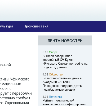
ультура
Происшествия
ЛЕНТА НОВОСТЕЙ
5.08
Спорт
В Твери завершился
юбилейный XV Кубок
«Русского Света» по гребле на
ионной
лодках «Дракон»
4.08
Общество
Благотворительный день в
ективы Уфимского
Академии «Ангелы
ормационных
Плющенко» подарил детям
имально
незабываемые эмоции
ирует с перебоями
3.08
Политика
постоянно требует
Рейтинг политической
е. Соревнования
влиятельности зафиксировал