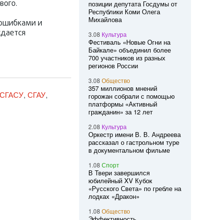
вого.
позиции депутата Госдумы от
Республики Коми Олега
Михайлова
 ошибками и
ждается
3.08
Культура
Фестиваль «Новые Огни на
Байкале» объединил более
700 участников из разных
регионов России
3.08
Общество
357 миллионов мнений
СГАСУ
СГАУ
,
,
горожан собрали с помощью
платформы «Активный
гражданин» за 12 лет
2.08
Культура
Оркестр имени В. В. Андреева
рассказал о гастрольном туре
в документальном фильме
1.08
Спорт
В Твери завершился
юбилейный XV Кубок
«Русского Света» по гребле на
лодках «Дракон»
1.08
Общество
Эффективность