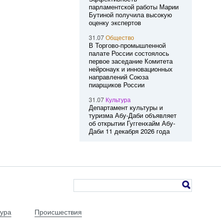
парламентской работы Марии
Бутиной получила высокую
оценку экспертов
31.07
Общество
В Торгово-промышленной
палате России состоялось
первое заседание Комитета
нейронаук и инновационных
направлений Союза
пиарщиков России
31.07
Культура
Департамент культуры и
туризма Абу-Даби объявляет
об открытии Гуггенхайм Абу-
Даби 11 декабря 2026 года
тура
Происшествия