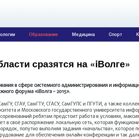
ологии
Образование
Медицина
Спорт
К
ласти сразятся на «iВолге»
вания в сфере системного администрирования и информац
жного форума «iВолга – 2015».
СамГУ, СГАУ, СамГТУ, СГАСУ, СамГУПС и ПГУТИ, а также колл
ерситета и Московского государственного университета инф
 соревнований ребятам предстоит работа в условиях, макс
т в своё распоряжение локальную сеть, которая функцион
 порядок, попутно выполняя задания «начальства», которое 
рудование для обеспечения онлайн-конференции и так дале