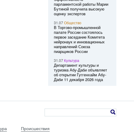
парламентской работы Марии
Бутиной получила высокую
оценку экспертов
31.07
Общество
В Торгово-промышленной
палате России состоялось
первое заседание Комитета
нейронаук и инновационных
направлений Союза
пиарщиков России
31.07
Культура
Департамент культуры и
туризма Абу-Даби объявляет
об открытии Гуггенхайм Абу-
Даби 11 декабря 2026 года
тура
Происшествия