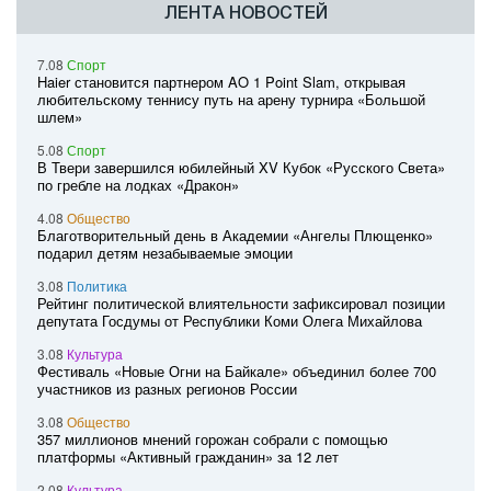
ЛЕНТА НОВОСТЕЙ
7.08
Спорт
Haier становится партнером AO 1 Point Slam, открывая
любительскому теннису путь на арену турнира «Большой
шлем»
5.08
Спорт
В Твери завершился юбилейный XV Кубок «Русского Света»
по гребле на лодках «Дракон»
4.08
Общество
Благотворительный день в Академии «Ангелы Плющенко»
подарил детям незабываемые эмоции
3.08
Политика
Рейтинг политической влиятельности зафиксировал позиции
депутата Госдумы от Республики Коми Олега Михайлова
3.08
Культура
Фестиваль «Новые Огни на Байкале» объединил более 700
участников из разных регионов России
3.08
Общество
357 миллионов мнений горожан собрали с помощью
платформы «Активный гражданин» за 12 лет
2.08
Культура