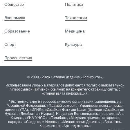
Общество
Политика
Экономика
Технологии
Образование
Медицина
Спорт
Культура
Происшествия
© 2009 - 2026 Сетевое издание «Только что».
Использование любых материалов допускается только с обязательной
гиперссылкой (активной ссылкой) на конкретную страницу сайта, с
которой взята информация.
*Экстремистские и террористические организации, запрещенные в
Российской Федерации: «Правый сектор», «Украинская повстанческая
армия» (УПА), «ИГИЛ», «Джабхат Фатх аш-Шам» (бывшая «Джабхат ан-
Нусра», «Джебхат ан-Нусра»), Национал-Большевистская партия, «Аль-
Каида», «УНА-УНСО», «Талибан», «Меджлис крымско-татарского
народа», «Свидетели Иеговы», «Мизантропик Дивижн», «Братство»
Корчинского, «Артподготовка».