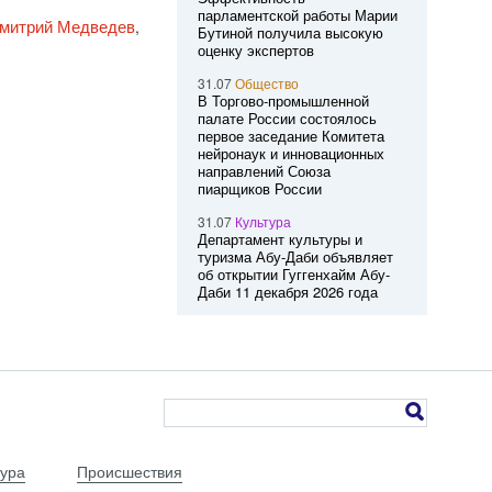
парламентской работы Марии
Дмитрий Медведев
,
Бутиной получила высокую
оценку экспертов
31.07
Общество
В Торгово-промышленной
палате России состоялось
первое заседание Комитета
нейронаук и инновационных
направлений Союза
пиарщиков России
31.07
Культура
Департамент культуры и
туризма Абу-Даби объявляет
об открытии Гуггенхайм Абу-
Даби 11 декабря 2026 года
тура
Происшествия