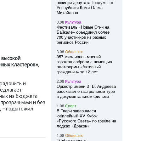
позиции депутата Госдумы от
Республики Коми Олега
Михайлова
3.08
Культура
Фестиваль «Новые Огни на
Байкале» объединил более
700 участников из разных
регионов России
3.08
Общество
357 миллионов мнений
 высокой
горожан собрали с помощью
ных кластеров»,
платформы «Активный
гражданин» за 12 лет
2.08
Культура
рядочить и
Оркестр имени В. В. Андреева
редлагает
рассказал о гастрольном туре
нных из бюджета
в документальном фильме
 прозрачными и без
1.08
Спорт
, – подытожил
В Твери завершился
юбилейный XV Кубок
«Русского Света» по гребле на
лодках «Дракон»
1.08
Общество
Эффективность