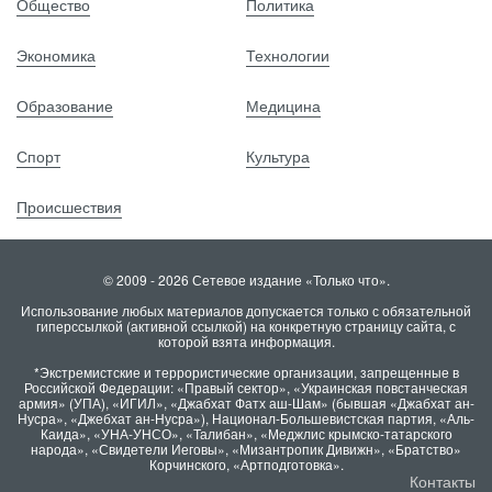
Общество
Политика
Экономика
Технологии
Образование
Медицина
Спорт
Культура
Происшествия
© 2009 - 2026 Сетевое издание «Только что».
Использование любых материалов допускается только с обязательной
гиперссылкой (активной ссылкой) на конкретную страницу сайта, с
которой взята информация.
*Экстремистские и террористические организации, запрещенные в
Российской Федерации: «Правый сектор», «Украинская повстанческая
армия» (УПА), «ИГИЛ», «Джабхат Фатх аш-Шам» (бывшая «Джабхат ан-
Нусра», «Джебхат ан-Нусра»), Национал-Большевистская партия, «Аль-
Каида», «УНА-УНСО», «Талибан», «Меджлис крымско-татарского
народа», «Свидетели Иеговы», «Мизантропик Дивижн», «Братство»
Корчинского, «Артподготовка».
Контакты