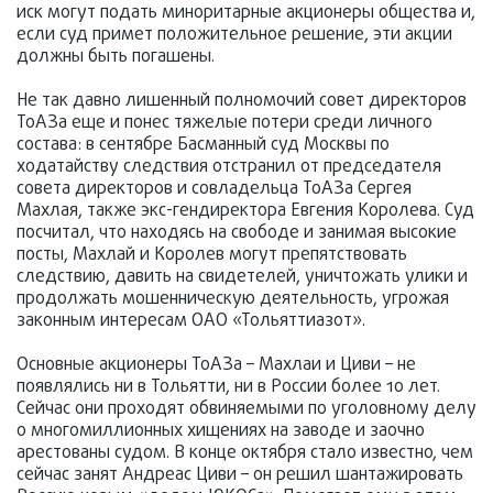
иск могут подать миноритарные акционеры общества и,
если суд примет положительное решение, эти акции
должны быть погашены.
Не так давно лишенный полномочий совет директоров
ТоАЗа еще и понес тяжелые потери среди личного
состава: в сентябре Басманный суд Москвы по
ходатайству следствия отстранил от председателя
совета директоров и совладельца ТоАЗа Сергея
Махлая, также экс-гендиректора Евгения Королева. Суд
посчитал, что находясь на свободе и занимая высокие
посты, Махлай и Королев могут препятствовать
следствию, давить на свидетелей, уничтожать улики и
продолжать мошенническую деятельность, угрожая
законным интересам ОАО «Тольяттиазот».
Основные акционеры ТоАЗа – Махлаи и Циви – не
появлялись ни в Тольятти, ни в России более 10 лет.
Сейчас они проходят обвиняемыми по уголовному делу
о многомиллионных хищениях на заводе и заочно
арестованы судом. В конце октября стало известно, чем
сейчас занят Андреас Циви – он решил шантажировать