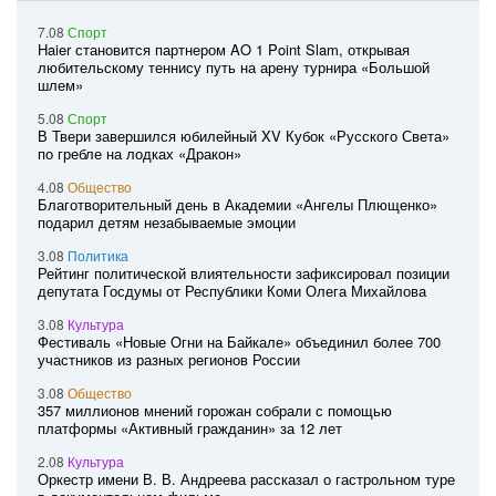
7.08
Спорт
Haier становится партнером AO 1 Point Slam, открывая
любительскому теннису путь на арену турнира «Большой
шлем»
5.08
Спорт
В Твери завершился юбилейный XV Кубок «Русского Света»
по гребле на лодках «Дракон»
4.08
Общество
Благотворительный день в Академии «Ангелы Плющенко»
подарил детям незабываемые эмоции
3.08
Политика
Рейтинг политической влиятельности зафиксировал позиции
депутата Госдумы от Республики Коми Олега Михайлова
3.08
Культура
Фестиваль «Новые Огни на Байкале» объединил более 700
участников из разных регионов России
3.08
Общество
357 миллионов мнений горожан собрали с помощью
платформы «Активный гражданин» за 12 лет
2.08
Культура
Оркестр имени В. В. Андреева рассказал о гастрольном туре