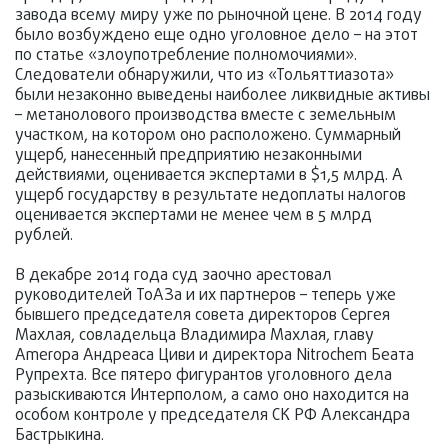
завода всему миру уже по рыночной цене. В 2014 году
было возбуждено еще одно уголовное дело – на этот
по статье «злоупотребление полномочиями».
Следователи обнаружили, что из «Тольяттиазота»
были незаконно выведены наиболее ликвидные активы
– метанолового производства вместе с земельным
участком, на котором оно расположено. Суммарный
ущерб, нанесенный предприятию незаконными
действиями, оценивается экспертами в $1,5 млрд. А
ущерб государству в результате недоплаты налогов
оценивается экспертами не менее чем в 5 млрд
рублей.
В декабре 2014 года суд заочно арестовал
руководителей ТоАЗа и их партнеров – теперь уже
бывшего председателя совета директоров Сергея
Махлая, совладельца Владимира Махлая, главу
Ameropa Андреаса Циви и директора Nitrochem Беата
Рупрехта. Все пятеро фигурантов уголовного дела
разыскиваются Интерполом, а само оно находится на
особом контроле у председателя СК РФ Александра
Бастрыкина.