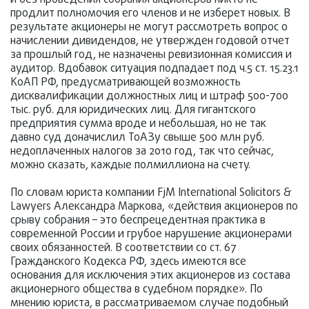
продлит полномочия его членов и не изберет новых. В
результате акционеры не могут рассмотреть вопрос о
начислении дивидендов, не утвержден годовой отчет
за прошлый год, не назначены ревизионная комиссия и
аудитор. Вдобавок ситуация подпадает под ч.5 ст. 15.23.1
КоАП РФ, предусматривающей возможность
дисквалификации должностных лиц и штраф 500-700
тыс. руб. для юридических лиц. Для гигантского
предприятия сумма вроде и небольшая, но не так
давно суд доначислил ТоАЗу свыше 500 млн руб.
недоплаченных налогов за 2010 год, так что сейчас,
можно сказать, каждые полмиллиона на счету.
По словам юриста компании FjM International Solicitors &
Lawyers Александра Маркова, «действия акционеров по
срыву собрания – это беспрецедентная практика в
современной России и грубое нарушение акционерами
своих обязанностей. В соответствии со ст. 67
Гражданского Кодекса РФ, здесь имеются все
основания для исключения этих акционеров из состава
акционерного общества в судебном порядке». По
мнению юриста, в рассматриваемом случае подобный