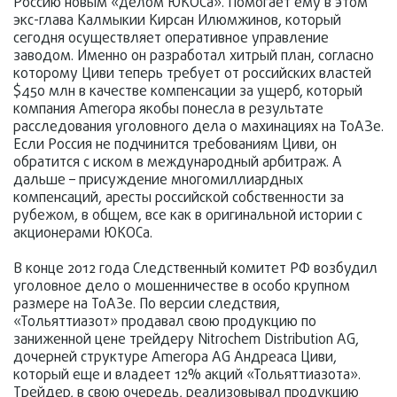
Россию новым «делом ЮКОСа». Помогает ему в этом
экс-глава Калмыкии Кирсан Илюмжинов, который
сегодня осуществляет оперативное управление
заводом. Именно он разработал хитрый план, согласно
которому Циви теперь требует от российских властей
$450 млн в качестве компенсации за ущерб, который
компания Ameropa якобы понесла в результате
расследования уголовного дела о махинациях на ТоАЗе.
Если Россия не подчинится требованиям Циви, он
обратится с иском в международный арбитраж. А
дальше – присуждение многомиллиардных
компенсаций, аресты российской собственности за
рубежом, в общем, все как в оригинальной истории с
акционерами ЮКОСа.
В конце 2012 года Следственный комитет РФ возбудил
уголовное дело о мошенничестве в особо крупном
размере на ТоАЗе. По версии следствия,
«Тольяттиазот» продавал свою продукцию по
заниженной цене трейдеру Nitrochem Distribution AG,
дочерней структуре Ameropa AG Андреаса Циви,
который еще и владеет 12% акций «Тольяттиазота».
Трейдер, в свою очередь, реализовывал продукцию