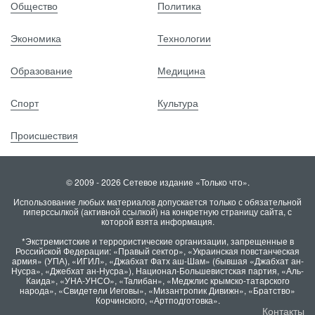
Общество
Политика
Экономика
Технологии
Образование
Медицина
Спорт
Культура
Происшествия
© 2009 - 2026 Сетевое издание «Только что».
Использование любых материалов допускается только с обязательной
гиперссылкой (активной ссылкой) на конкретную страницу сайта, с
которой взята информация.
*Экстремистские и террористические организации, запрещенные в
Российской Федерации: «Правый сектор», «Украинская повстанческая
армия» (УПА), «ИГИЛ», «Джабхат Фатх аш-Шам» (бывшая «Джабхат ан-
Нусра», «Джебхат ан-Нусра»), Национал-Большевистская партия, «Аль-
Каида», «УНА-УНСО», «Талибан», «Меджлис крымско-татарского
народа», «Свидетели Иеговы», «Мизантропик Дивижн», «Братство»
Корчинского, «Артподготовка».
Контакты