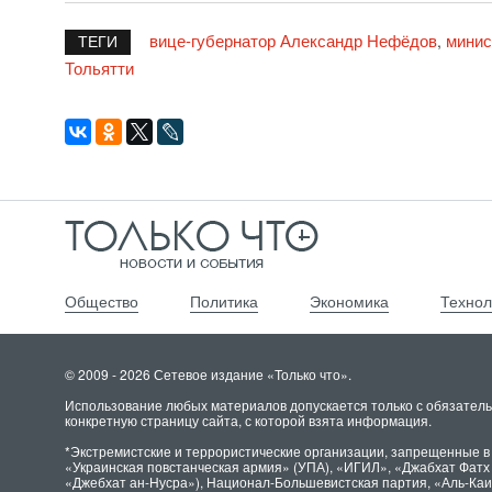
вице-губернатор Александр Нефёдов
минис
,
ТЕГИ
Тольятти
Общество
Политика
Экономика
Технол
© 2009 - 2026 Сетевое издание «Только что».
Использование любых материалов допускается только с обязатель
конкретную страницу сайта, с которой взята информация.
*Экстремистские и террористические организации, запрещенные в
«Украинская повстанческая армия» (УПА), «ИГИЛ», «Джабхат Фат
«Джебхат ан-Нусра»), Национал-Большевистская партия, «Аль-Ка