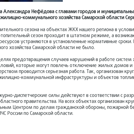
ра Александра Нефёдова с главами городов и муниципальны
 и жилищно-коммунал
ьного хозяйства Самарской области
Сер
тельного сезона на объектах ЖКХ нашего региона в услови
топительный сезон проходит в штатном режиме, а возник
есурсов устраняются в установленные нормативные сроки. 
ного хозяйства Самарской области не было.
 целях предотвращения случаев нарушений в работе систем
словий,
которые могут повлечь отключение жилых домов и 
рством проводится серьезная работа. Так, организован кру
м жилищно-коммунал
ьной инфраструктуры и объектов топли
журно-диспетче
рские силы действуют в соответствии с ра
бластного правительства. На всех объектах организован кр
ьным Центром по делам гражданской обороны, пожарной бе
С России по Самарской области.