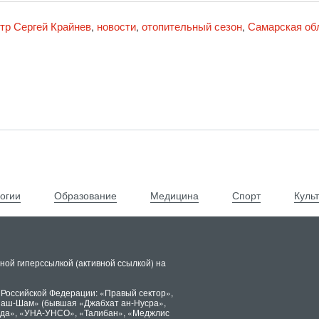
тр Сергей Крайнев
новости
отопительный сезон
Самарская об
,
,
,
огии
Образование
Медицина
Спорт
Куль
ной гиперссылкой (активной ссылкой) на
 Российской Федерации: «Правый сектор»,
х аш-Шам» (бывшая «Джабхат ан-Нусра»,
ида», «УНА-УНСО», «Талибан», «Меджлис