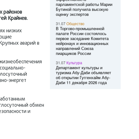
парламентской работы Марии
Бутиной получила высокую
х районов
оценку экспертов
гей
Крайнев.
31.07
Общество
В Торгово-промышленной
ях низких
палате России состоялось
ающие
первое заседание Комитета
Крупных аварий в
нейронаук и инновационных
направлений Союза
пиарщиков России
 жизнеобеспечения
31.07
Культура
социально-
Департамент культуры и
туризма Абу-Даби объявляет
глосуточный
об открытии Гуггенхайм Абу-
вно-энергет
Даби 11 декабря 2026 года
зработанным
углосуточный обмен
зопасности и