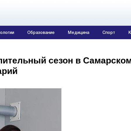
ологии
Образование
Медицина
Спорт
К
пительный сезон в Самарском
арий