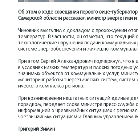
Об этом в ходе совещания первого вице-губернато
Самарской области рассказал министр энергетики
Чиновник выступил с докладом о прохождении отопи
температур. В частности, он отметил, что
текущий о
технологические нарушения подачи коммунальных р
системе энергообеспечени
я и жилищно-коммунал
ь
При этом Сергей Александрович подчеркнул, что в
в условиях низких температур и плохих погодных у
значимых объектов от коммунальных услуг, министе
мониторинг работы энергетических систем, систе
ического комплекса региона.
При возникновении нештатных ситуаций единые де
порядком, передает слова министра пресс-служба о
информацией о чрезвычайных ситуациях с регионал
чрезвычайным ситуациям и Главным управлением МЧ
Григорий Зимин