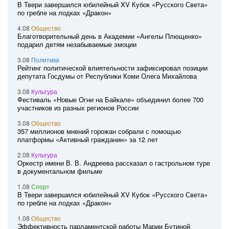
В Твери завершился юбилейный XV Кубок «Русского Света»
по гребле на лодках «Дракон»
4.08
Общество
Благотворительный день в Академии «Ангелы Плющенко»
подарил детям незабываемые эмоции
3.08
Политика
Рейтинг политической влиятельности зафиксировал позиции
депутата Госдумы от Республики Коми Олега Михайлова
3.08
Культура
Фестиваль «Новые Огни на Байкале» объединил более 700
участников из разных регионов России
3.08
Общество
357 миллионов мнений горожан собрали с помощью
платформы «Активный гражданин» за 12 лет
2.08
Культура
Оркестр имени В. В. Андреева рассказал о гастрольном туре
в документальном фильме
1.08
Спорт
В Твери завершился юбилейный XV Кубок «Русского Света»
по гребле на лодках «Дракон»
1.08
Общество
Эффективность парламентской работы Марии Бутиной