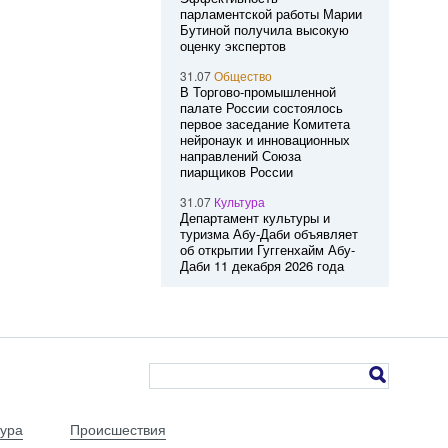
парламентской работы Марии
Бутиной получила высокую
оценку экспертов
31.07
Общество
В Торгово-промышленной
палате России состоялось
первое заседание Комитета
нейронаук и инновационных
направлений Союза
пиарщиков России
31.07
Культура
Департамент культуры и
туризма Абу-Даби объявляет
об открытии Гуггенхайм Абу-
Даби 11 декабря 2026 года
тура
Происшествия