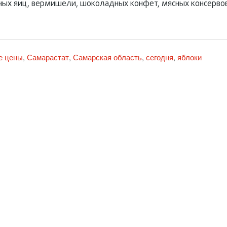
ных яиц, вермишели, шоколадных конфет, мясных консервов
е цены
Самарастат
Самарская область
сегодня
яблоки
,
,
,
,