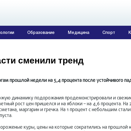
ологии
Образование
Медицина
Спорт
К
сти сменили тренд
огам прошлой недели на 5,4 процента после устойчивого па
хожую динамику подорожания продемонстрировали и свежи
тный рост цен пришелся и на яблоки – на 4,6 процента. На 2
метана, маргарин и гречка. На 1 процент с небольшим стал
пуста.
роженые куры, цены на которые сократились на прошлой н