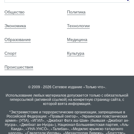
Общество
Политика
Экономика
Технологии
Образование
Медицина
Спорт
Культура
Происшествия
© 2009 - 2026 Сетевое издание «Только что».
Использование любых материалов допускается только с обязательной
гиперссылкой (активной ссылкой) на конкретную страницу сайта, с
которой взята информация.
*Экстремистские и террористические организации, запрещенные в
Российской Федерации: «Правый сектор», «Украинская повстанческая
армия» (УПА), «ИГИЛ», «Джабхат Фатх аш-Шам» (бывшая «Джабхат ан-
Нусра», «Джебхат ан-Нусра»), Национал-Большевистская партия, «Аль-
Каида», «УНА-УНСО», «Талибан», «Меджлис крымско-татарского
народа», «Свидетели Иеговы», «Мизантропик Дивижн», «Братство»