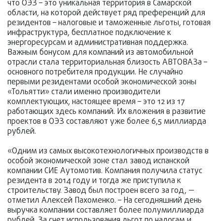
что ОЭЗ – это уникальная территория в Самарской
области, на которой действует ряд преференций для
резидентов – налоговые и таможенные льготы, готовая
инфраструктура, бесплатное подключение к
энергоресурсам и административная поддержка.
Важным бонусом для компаний из автомобильной
отрасли стала территориальная близость АВТОВАЗа –
основного потребителя продукции. Не случайно
первыми резидентами особой экономической зоны
«Тольятти» стали именно производители
комплектующих, настоящее время – это 12 из 17
работающих здесь компаний. Их вложения в развитие
проектов в ОЭЗ составляют уже более 6,5 миллиарда
рублей.
«Одним из самых высокотехнологичных производств в
особой экономической зоне стал завод испанской
компании СИЕ Аутомотив. Компания получила статус
резидента в 2014 году и тогда же приступила к
строительству. Завод был построен всего за год, —
отметил Алексей Пахоменко. – На сегодняшний день
выручка компании составляет более полумиллиарда
рублей. За счет использования льгот по налогам и