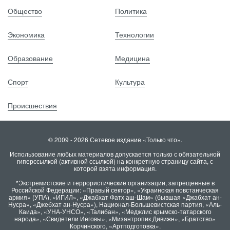
Общество
Политика
Экономика
Технологии
Образование
Медицина
Спорт
Культура
Происшествия
© 2009 - 2026 Сетевое издание «Только что».
Использование любых материалов допускается только с обязательной
гиперссылкой (активной ссылкой) на конкретную страницу сайта, с
которой взята информация.
*Экстремистские и террористические организации, запрещенные в
Российской Федерации: «Правый сектор», «Украинская повстанческая
армия» (УПА), «ИГИЛ», «Джабхат Фатх аш-Шам» (бывшая «Джабхат ан-
Нусра», «Джебхат ан-Нусра»), Национал-Большевистская партия, «Аль-
Каида», «УНА-УНСО», «Талибан», «Меджлис крымско-татарского
народа», «Свидетели Иеговы», «Мизантропик Дивижн», «Братство»
Корчинского, «Артподготовка».