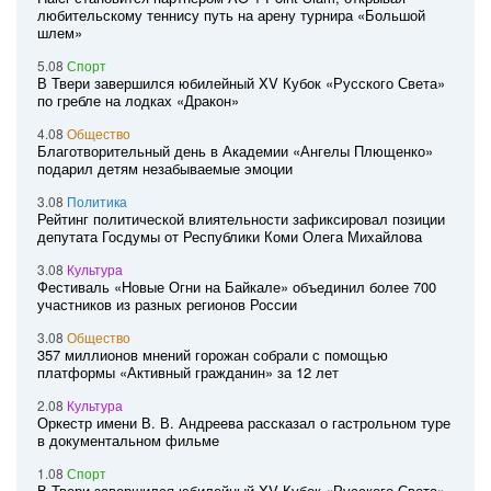
любительскому теннису путь на арену турнира «Большой
шлем»
5.08
Спорт
В Твери завершился юбилейный XV Кубок «Русского Света»
по гребле на лодках «Дракон»
4.08
Общество
Благотворительный день в Академии «Ангелы Плющенко»
подарил детям незабываемые эмоции
3.08
Политика
Рейтинг политической влиятельности зафиксировал позиции
депутата Госдумы от Республики Коми Олега Михайлова
3.08
Культура
Фестиваль «Новые Огни на Байкале» объединил более 700
участников из разных регионов России
3.08
Общество
357 миллионов мнений горожан собрали с помощью
платформы «Активный гражданин» за 12 лет
2.08
Культура
Оркестр имени В. В. Андреева рассказал о гастрольном туре
в документальном фильме
1.08
Спорт
В Твери завершился юбилейный XV Кубок «Русского Света»