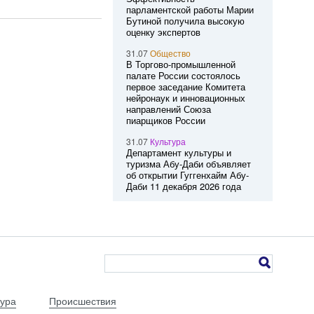
парламентской работы Марии
Бутиной получила высокую
оценку экспертов
31.07
Общество
В Торгово-промышленной
палате России состоялось
первое заседание Комитета
нейронаук и инновационных
направлений Союза
пиарщиков России
31.07
Культура
Департамент культуры и
туризма Абу-Даби объявляет
об открытии Гуггенхайм Абу-
Даби 11 декабря 2026 года
тура
Происшествия