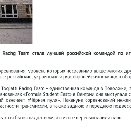
tti Racing Team стала лучшей российской командой по и
оревнования, уровень которых несравнимо выше многих др
все российские, украинские и ряд европейских команд в об
Togliatti Racing Team – единственная команда в Поволжье,
внованиях «Formula Student East» в Венгрии она выступала
кий означает «Чёрная пуля». Накануне соревнований инже
астности трансмиссии, а также заднюю и переднюю подвеск
ь хотя бы пятнадцатыми, а в итоге перевыполнили план.