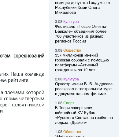
позиции депутата Госдумы от
Республики Коми Олега
Михайлова
3.08
Культура
Фестиваль «Новые Огни на
Байкале» объединил более
700 участников из разных
регионов России
3.08
Общество
357 миллионов мнений
тогам соревнований
горожан собрали с помощью
платформы «Активный
гражданин» за 12 лет
угих. Наша команда
2.08
Культура
щем рейтинге.
Оркестр имени В. В. Андреева
рассказал о гастрольном туре
 за плечами которой
в документальном фильме
 со своим четвёртым
1.08
Спорт
неры тольяттинской
В Твери завершился
и.
юбилейный XV Кубок
«Русского Света» по гребле на
лодках «Дракон»
1.08
Общество
Эффективность