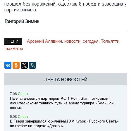
прошёл без поражений, одержав 8 побед и завершив 3
партии вничью.
Григорий Зимин
Арсений Алявкин
новости
сегодня
Тольятти
,
,
,
,
ТЕГИ
шахматы
ЛЕНТА НОВОСТЕЙ
7.08
Спорт
Haier становится партнером AO 1 Point Slam, открывая
любительскому теннису путь на арену турнира «Большой
шлем»
5.08
Спорт
В Твери завершился юбилейный XV Кубок «Русского Света»
по гребле на лодках «Дракон»