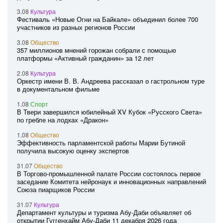
3.08
Культура
Фестиваль «Новые Огни на Байкале» объединил более 700
участников из разных регионов России
3.08
Общество
357 миллионов мнений горожан собрали с помощью
платформы «Активный гражданин» за 12 лет
2.08
Культура
Оркестр имени В. В. Андреева рассказал о гастрольном туре
в документальном фильме
1.08
Спорт
В Твери завершился юбилейный XV Кубок «Русского Света»
по гребле на лодках «Дракон»
1.08
Общество
Эффективность парламентской работы Марии Бутиной
получила высокую оценку экспертов
31.07
Общество
В Торгово-промышленной палате России состоялось первое
заседание Комитета нейронаук и инновационных направлений
Союза пиарщиков России
31.07
Культура
Департамент культуры и туризма Абу-Даби объявляет об
открытии Гуггенхайм Абу-Даби 11 декабря 2026 года