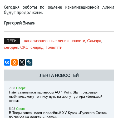
Сегодня работы по замене канализационной линии
будут продолжены.
Григорий Зимин
канализационные линии
новости
Самара
,
,
,
ТЕГИ
сегодня
СКС
снаряд
Тольятти
,
,
,
ЛЕНТА НОВОСТЕЙ
7.08
Спорт
Haier становится партнером AO 1 Point Slam, открывая
любительскому теннису путь на арену турнира «Большой
шлем»
5.08
Спорт
В Твери завершился юбилейный XV Кубок «Русского Света»
по гребле на лодках «Дракон»