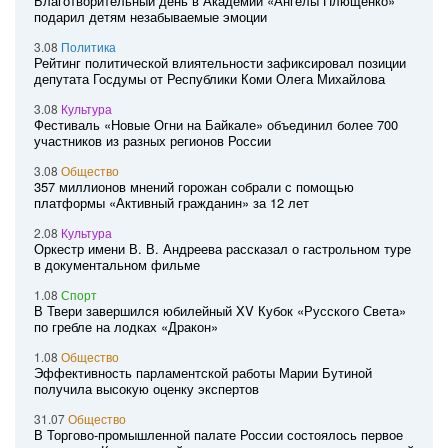
Благотворительный день в Академии «Ангелы Плющенко»
подарил детям незабываемые эмоции
3.08
Политика
Рейтинг политической влиятельности зафиксировал позиции
депутата Госдумы от Республики Коми Олега Михайлова
3.08
Культура
Фестиваль «Новые Огни на Байкале» объединил более 700
участников из разных регионов России
3.08
Общество
357 миллионов мнений горожан собрали с помощью
платформы «Активный гражданин» за 12 лет
2.08
Культура
Оркестр имени В. В. Андреева рассказал о гастрольном туре
в документальном фильме
1.08
Спорт
В Твери завершился юбилейный XV Кубок «Русского Света»
по гребле на лодках «Дракон»
1.08
Общество
Эффективность парламентской работы Марии Бутиной
получила высокую оценку экспертов
31.07
Общество
В Торгово-промышленной палате России состоялось первое