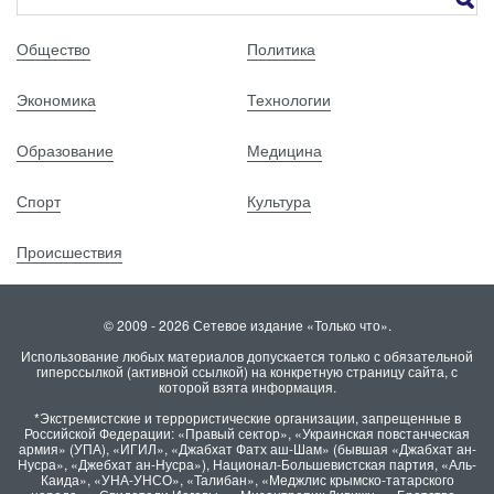
Общество
Политика
Экономика
Технологии
Образование
Медицина
Спорт
Культура
Происшествия
© 2009 - 2026 Сетевое издание «Только что».
Использование любых материалов допускается только с обязательной
гиперссылкой (активной ссылкой) на конкретную страницу сайта, с
которой взята информация.
*Экстремистские и террористические организации, запрещенные в
Российской Федерации: «Правый сектор», «Украинская повстанческая
армия» (УПА), «ИГИЛ», «Джабхат Фатх аш-Шам» (бывшая «Джабхат ан-
Нусра», «Джебхат ан-Нусра»), Национал-Большевистская партия, «Аль-
Каида», «УНА-УНСО», «Талибан», «Меджлис крымско-татарского