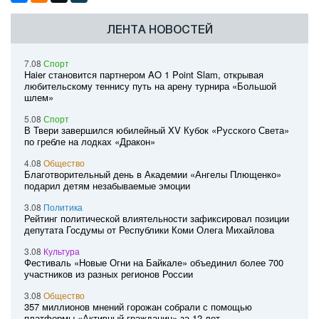
ЛЕНТА НОВОСТЕЙ
7.08
Спорт
Haier становится партнером AO 1 Point Slam, открывая
любительскому теннису путь на арену турнира «Большой
шлем»
5.08
Спорт
В Твери завершился юбилейный XV Кубок «Русского Света»
по гребле на лодках «Дракон»
4.08
Общество
Благотворительный день в Академии «Ангелы Плющенко»
подарил детям незабываемые эмоции
3.08
Политика
Рейтинг политической влиятельности зафиксировал позиции
депутата Госдумы от Республики Коми Олега Михайлова
3.08
Культура
Фестиваль «Новые Огни на Байкале» объединил более 700
участников из разных регионов России
3.08
Общество
357 миллионов мнений горожан собрали с помощью
платформы «Активный гражданин» за 12 лет