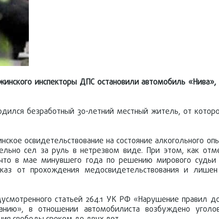
жинского инспекторы ДПС остановили автомобиль «Нива»,
одился безработный 30-летний местный житель, от котор
кое освидетельствование на состояние алкогольного опь
ельно сел за руль в нетрезвом виде. При этом, как отм
, что в мае минувшего года по решению мирового судь
тказ от прохождения медосвидетельствования и лишен
едусмотренного статьей 264.1 УК РФ «Нарушение правил 
анию», в отношении автомобилиста возбуждено уголо