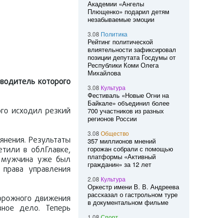
Академии «Ангелы
Плющенко» подарил детям
незабываемые эмоции
3.08
Политика
Рейтинг политической
влиятельности зафиксировал
позиции депутата Госдумы от
Республики Коми Олега
Михайлова
 водитель которого
3.08
Культура
Фестиваль «Новые Огни на
Байкале» объединил более
ого исходил резкий
700 участников из разных
регионов России
3.08
Общество
янения. Результаты
357 миллионов мнений
горожан собрали с помощью
етили в облГлавке,
платформы «Активный
и мужчина уже был
гражданин» за 12 лет
 права управления
2.08
Культура
Оркестр имени В. В. Андреева
рассказал о гастрольном туре
дорожного движения
в документальном фильме
вное дело. Теперь
1.08
Спорт