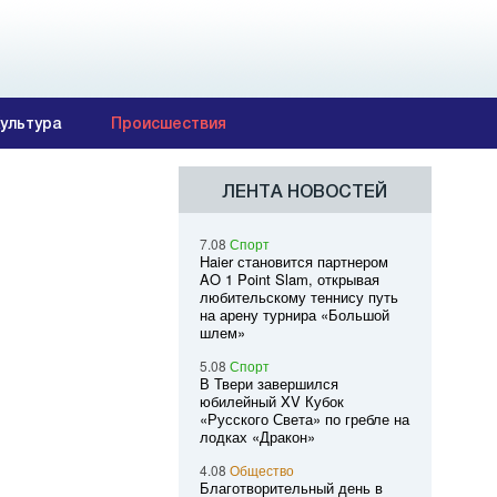
ультура
Происшествия
ЛЕНТА НОВОСТЕЙ
7.08
Спорт
Haier становится партнером
AO 1 Point Slam, открывая
любительскому теннису путь
на арену турнира «Большой
шлем»
5.08
Спорт
В Твери завершился
юбилейный XV Кубок
«Русского Света» по гребле на
лодках «Дракон»
4.08
Общество
Благотворительный день в