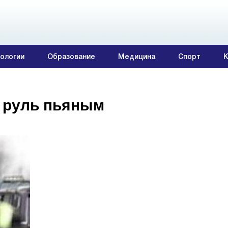
ологии
Образование
Медицина
Спорт
К
а руль пьяным