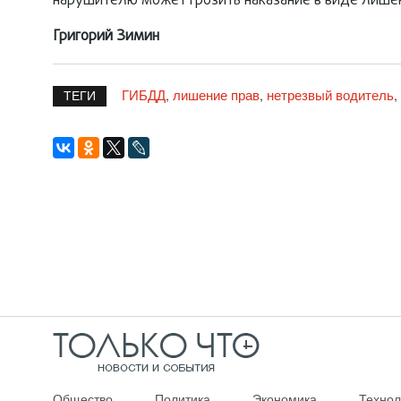
нарушителю может грозить наказание в виде лишен
Григорий Зимин
ГИБДД
лишение прав
нетрезвый водитель
,
,
,
ТЕГИ
Общество
Политика
Экономика
Технол