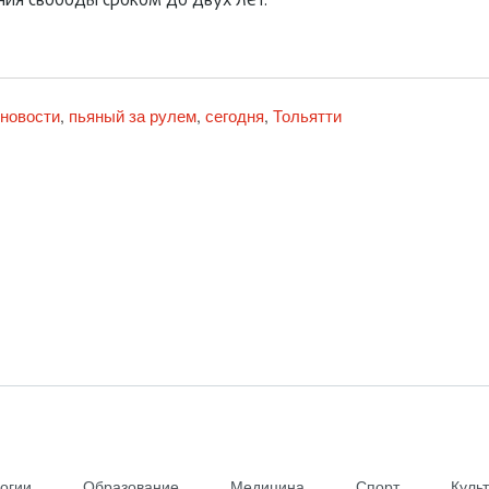
ия свободы сроком до двух лет.
новости
пьяный за рулем
сегодня
Тольятти
,
,
,
огии
Образование
Медицина
Спорт
Куль