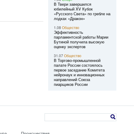
В Твери завершился
юбилейный XV Кубок
«Русского Света» по гребле на
лодках «Дракон»
1.08
Общество
Эффективность
парламентской работы Марии
Бутиной получила высокую
оценку экспертов
31.07
Общество
В Торгово-промышленной
палате России состоялось
первое заседание Комитета
нейронаук и инновационных
направлений Союза
пиарщиков России
тура
Происшествия