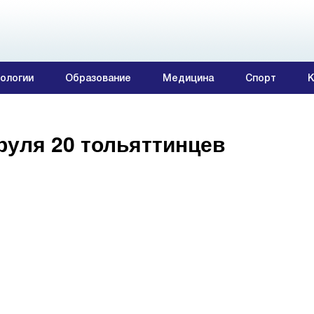
ологии
Образование
Медицина
Спорт
К
руля 20 тольяттинцев