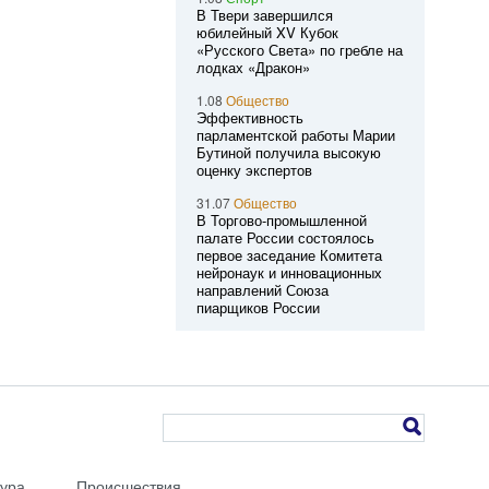
В Твери завершился
юбилейный XV Кубок
«Русского Света» по гребле на
лодках «Дракон»
1.08
Общество
Эффективность
парламентской работы Марии
Бутиной получила высокую
оценку экспертов
31.07
Общество
В Торгово-промышленной
палате России состоялось
первое заседание Комитета
нейронаук и инновационных
направлений Союза
пиарщиков России
тура
Происшествия