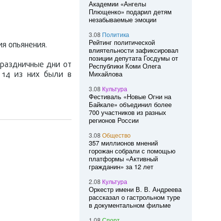
Академии «Ангелы
Плющенко» подарил детям
незабываемые эмоции
3.08
Политика
Рейтинг политической
я опьянения.
влиятельности зафиксировал
позиции депутата Госдумы от
праздничные дни от
Республики Коми Олега
 14 из них были в
Михайлова
3.08
Культура
Фестиваль «Новые Огни на
Байкале» объединил более
700 участников из разных
регионов России
3.08
Общество
357 миллионов мнений
горожан собрали с помощью
платформы «Активный
гражданин» за 12 лет
2.08
Культура
Оркестр имени В. В. Андреева
рассказал о гастрольном туре
в документальном фильме
1.08
Спорт