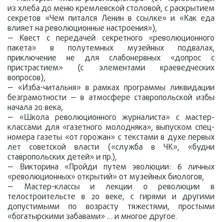
из хлеба до меню кремлевской столовой, с раскрытием
секретов «Чем питался Ленин в ссылке» и «Как еда
влияет на революционные настроения»),
— Квест с передачей секретного «революционного
пакета» в полутемных музейных подвалах,
приключение не для слабонервных «допрос с
пристрастием» (с элементами краеведческих
вопросов),
— «Изба-читальня» в рамках программы ликвидации
безграмотности — в атмосфере ставропольской избы
начала 20 века,
— «Школа революционного журналиста» с мастер-
классами для «газетного молодняка», выпуском спец-
номера газеты «от горожан» с текстами в духе первых
лет советской власти («служба в ЧК», «будни
ставропольских детей» и пр.),
— Викторина «Пройди путем эволюции: 6 личных
«революционных» открытий» от музейных биологов,
— Мастер-классы и лекции о революции в
телостроительсте в 20 веке, с гирями и другими
допустимыми по возрасту тяжестями, простыми
«богатырскими забавами» … и многое другое.