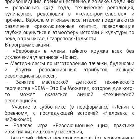
произошедшим, преимущественно, в 20 веке. Среди них
— революция 1917 года, техническая революция,
кулинарная, революция в «телостроительстве» и
прочие… Взрослым и юным посетителям предлагаются
различные «революционные опыты», позволяющие
глубже окунуться в атмосферу истории и культуры 20
века, в том числе, Ставрополя-Тольятти.
В программе акции:
— «Вербовка» в члены тайного кружка всех без
исключения участников «Ночи»,
— Мастер-классы по изготовлению тачанки, буденовки
и других революционных атрибутов, конкурс
революционных песен,
— Занятие мастерской детского технического
творчества «ЭВМ – Это Вы Можете», которое для кого-
то может оказаться личной «технической
революцией»,
— Участие в субботнике (в перформансе «Ленин с
бревном», с последующей встречей «Человека с
чайником»),
— Ролевая игра «Революционные щи», практика
изъятия «излишков» у населения,
— Лекторий «Меню революционера» (от чернильницы