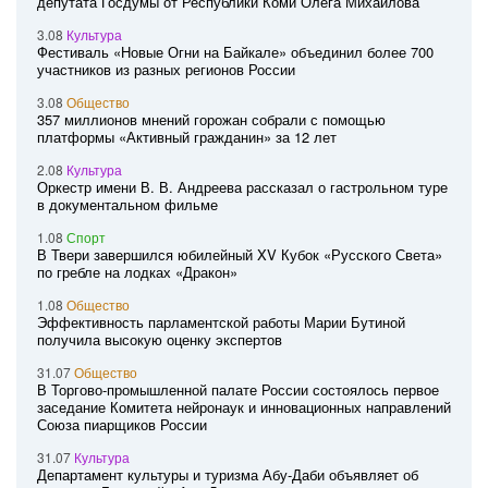
депутата Госдумы от Республики Коми Олега Михайлова
3.08
Культура
Фестиваль «Новые Огни на Байкале» объединил более 700
участников из разных регионов России
3.08
Общество
357 миллионов мнений горожан собрали с помощью
платформы «Активный гражданин» за 12 лет
2.08
Культура
Оркестр имени В. В. Андреева рассказал о гастрольном туре
в документальном фильме
1.08
Спорт
В Твери завершился юбилейный XV Кубок «Русского Света»
по гребле на лодках «Дракон»
1.08
Общество
Эффективность парламентской работы Марии Бутиной
получила высокую оценку экспертов
31.07
Общество
В Торгово-промышленной палате России состоялось первое
заседание Комитета нейронаук и инновационных направлений
Союза пиарщиков России
31.07
Культура
Департамент культуры и туризма Абу-Даби объявляет об