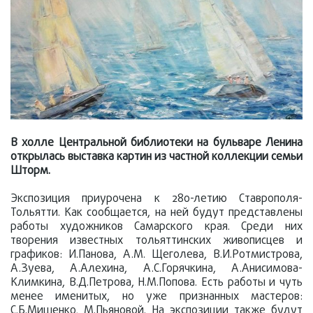
В холле Центральной библиотеки на бульваре Ленина
открылась выставка картин из частной коллекции семьи
Шторм.
Экспозиция приурочена к 280-летию Ставрополя-
Тольятти. Как сообщается, на ней будут представлены
работы художников Самарского края. Среди них
творения известных тольяттинских живописцев и
графиков: И.Панова, А.М. Щеголева, В.И.Ротмистрова,
А.Зуева, А.Алехина, А.С.Горячкина, А.Анисимова-
Климкина, В.Д.Петрова, Н.М.Попова. Есть работы и чуть
менее именитых, но уже признанных мастеров:
С.Б.Мищенко, М.Пьяновой. На экспозиции также будут