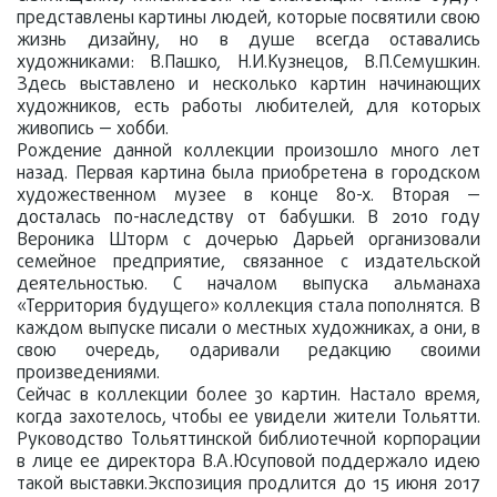
представлены картины людей, которые посвятили свою
жизнь дизайну, но в душе всегда оставались
художниками: В.Пашко, Н.И.Кузнецов, В.П.Семушкин.
Здесь выставлено и несколько картин начинающих
художников, есть работы любителей, для которых
живопись — хобби.
Рождение данной коллекции произошло много лет
назад. Первая картина была приобретена в городском
художественном музее в конце 80-х. Вторая —
досталась по-наследству от бабушки. В 2010 году
Вероника Шторм с дочерью Дарьей организовали
семейное предприятие, связанное с издательской
деятельностью. С началом выпуска альманаха
«Территория будущего» коллекция стала пополнятся. В
каждом выпуске писали о местных художниках, а они, в
свою очередь, одаривали редакцию своими
произведениями.
Сейчас в коллекции более 30 картин. Настало время,
когда захотелось, чтобы ее увидели жители Тольятти.
Руководство Тольяттинской библиотечной корпорации
в лице ее директора В.А.Юсуповой поддержало идею
такой выставки.Экспозиция продлится до 15 июня 2017