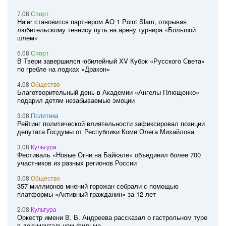
7.08
Спорт
Haier становится партнером AO 1 Point Slam, открывая
любительскому теннису путь на арену турнира «Большой
шлем»
5.08
Спорт
В Твери завершился юбилейный XV Кубок «Русского Света»
по гребле на лодках «Дракон»
4.08
Общество
Благотворительный день в Академии «Ангелы Плющенко»
подарил детям незабываемые эмоции
3.08
Политика
Рейтинг политической влиятельности зафиксировал позиции
депутата Госдумы от Республики Коми Олега Михайлова
3.08
Культура
Фестиваль «Новые Огни на Байкале» объединил более 700
участников из разных регионов России
3.08
Общество
357 миллионов мнений горожан собрали с помощью
платформы «Активный гражданин» за 12 лет
2.08
Культура
Оркестр имени В. В. Андреева рассказал о гастрольном туре
в документальном фильме