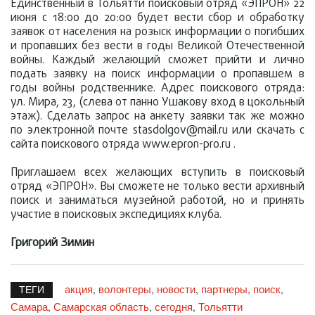
Единственный в Тольятти поисковый отряд «ЭПРОН» 22
июня с 18:00 до 20:00 будет вести сбор и обработку
заявок от населения на розыск информации о погибших
и пропавших без вести в годы Великой Отечественной
войны. Каждый желающий сможет прийти и лично
подать заявку на поиск информации о пропавшем в
годы войны родственнике. Адрес поискового отряда:
ул. Мира, 23, (слева от панно Ушакову вход в цокольный
этаж). Сделать запрос на анкету заявки так же можно
по электронной почте stasdolgov@mail.ru или скачать с
сайта поискового отряда www.epron-pro.ru .
Приглашаем всех желающих вступить в поисковый
отряд «ЭПРОН». Вы сможете не только вести архивный
поиск и заниматься музейной работой, но и принять
участие в поисковых экспедициях клуба.
Григорий Зимин
акция
волонтеры
новости
партнеры
поиск
,
,
,
,
,
ТЕГИ
Самара
Самарская область
сегодня
Тольятти
,
,
,