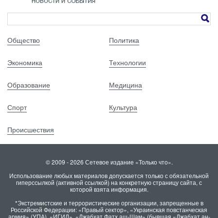
Общество
Политика
Экономика
Технологии
Образование
Медицина
Спорт
Культура
Происшествия
© 2009 - 2026 Сетевое издание «Только что».
Использование любых материалов допускается только с обязательной
гиперссылкой (активной ссылкой) на конкретную страницу сайта, с
которой взята информация.
*Экстремистские и террористические организации, запрещенные в
Российской Федерации: «Правый сектор», «Украинская повстанческая
армия» (УПА), «ИГИЛ», «Джабхат Фатх аш-Шам» (бывшая «Джабхат ан-