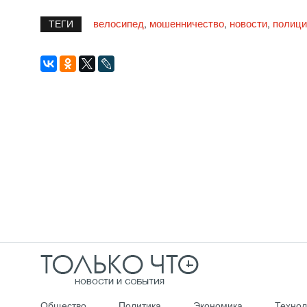
велосипед
мошенничество
новости
полици
,
,
,
ТЕГИ
Общество
Политика
Экономика
Технол