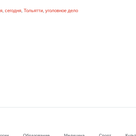
я
сегодня
Тольятти
уголовное дело
,
,
,
огии
Образование
Медицина
Спорт
Куль