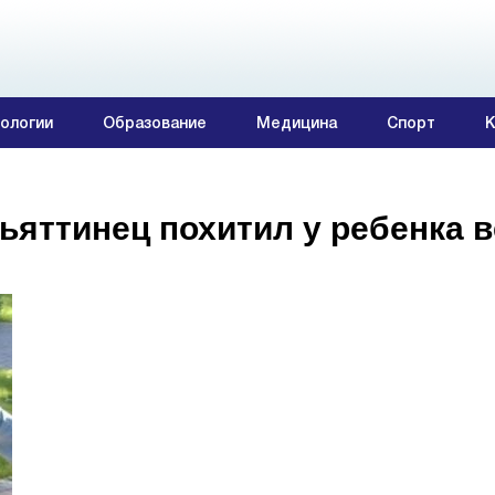
ологии
Образование
Медицина
Спорт
К
ьяттинец похитил у ребенка 