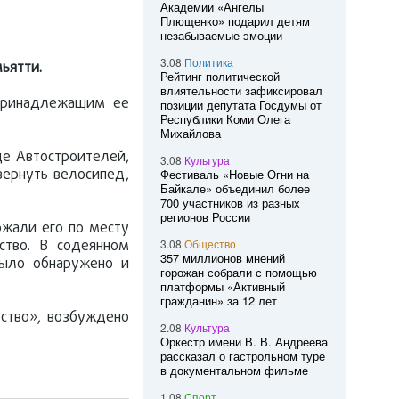
Академии «Ангелы
Плющенко» подарил детям
незабываемые эмоции
3.08
Политика
ьятти.
Рейтинг политической
влиятельности зафиксировал
 принадлежащим ее
позиции депутата Госдумы от
Республики Коми Олега
Михайлова
це Автостроителей,
3.08
Культура
вернуть велосипед,
Фестиваль «Новые Огни на
Байкале» объединил более
700 участников из разных
регионов России
жали его по месту
ство. В содеянном
3.08
Общество
357 миллионов мнений
было обнаружено и
горожан собрали с помощью
платформы «Активный
гражданин» за 12 лет
ство», возбуждено
2.08
Культура
Оркестр имени В. В. Андреева
рассказал о гастрольном туре
в документальном фильме
1.08
Спорт