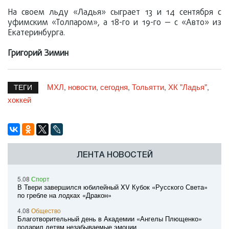
На своем льду «Ладья» сыграет 13 и 14 сентября с
уфимским «Толпаром», а 18-го и 19-го — с «Авто» из
Екатеринбурга.
Григорий Зимин
МХЛ
новости
сегодня
Тольятти
ХК "Ладья"
,
,
,
,
,
ТЕГИ
хоккей
ЛЕНТА НОВОСТЕЙ
5.08
Спорт
В Твери завершился юбилейный XV Кубок «Русского Света»
по гребле на лодках «Дракон»
4.08
Общество
Благотворительный день в Академии «Ангелы Плющенко»
подарил детям незабываемые эмоции