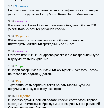
3.08
Политика
Рейтинг политической влиятельности зафиксировал позиции
депутата Госдумы от Республики Коми Олега Михайлова
3.08
Культура
Фестиваль «Новые Огни на Байкале» объединил более 700
участников из разных регионов России
3.08
Общество
357 миллионов мнений горожан собрали с помощью
платформы «Активный гражданин» за 12 лет
2.08
Культура
Оркестр имени В. В. Андреева рассказал о гастрольном туре
в документальном фильме
1.08
Спорт
В Твери завершился юбилейный XV Кубок «Русского Света»
по гребле на лодках «Дракон»
1.08
Общество
Эффективность парламентской работы Марии Бутиной
получила высокую оценку экспертов
31.07
Общество
В Торгово-промышленной палате России состоялось первое
заседание Комитета нейронаук и инновационных направлений
Союза пиарщиков России