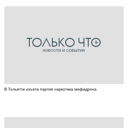
В Тольятти изъята партия наркотика мефидрона