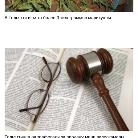
В Тольятти изъято более 3 килограммов марихуаны
Тольяттинца оштрафовали за продажу мини видеокамеры