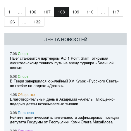
1
…
106
107
108
109
110
…
117
126
…
132
ЛЕНТА НОВОСТЕЙ
7.08
Спорт
Haier становится партнером AO 1 Point Slam, открывая
любительскому теннису путь на арену турнира «Большой
шлем»
5.08
Спорт
В Твери завершился юбилейный XV Кубок «Русского Света»
по гребле на лодках «Дракон»
4.08
Общество
Благотворительный день в Академии «Ангелы Плющенко»
подарил детям незабываемые эмоции
3.08
Политика
Рейтинг политической влиятельности зафиксировал позиции
депутата Госдумы от Республики Коми Олега Михайлова
3.08
Культура