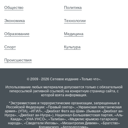
Общество
Политика
Экономика
Технологии
Образование
Медицина
Спорт
Культура
Происшествия
© 2009 - 2026 Сетевое издание «Только что».
Использование любых материалов допускается только с обязательной
гиперссылкой (активной ссылкой) на конкретную страницу сайта, с
которой взята информация.
*Экстремистские и террористические организации, запрещенные в
Российской Федерации: «Правый сектор», «Украинская повстанческая
армия» (УПА), «ИГИЛ», «Джабхат Фатх аш-Шам» (бывшая «Джабхат ан-
Нусра», «Джебхат ан-Нусра»), Национал-Большевистская партия, «Аль-
Каида», «УНА-УНСО», «Талибан», «Меджлис крымско-татарского
народа», «Свидетели Иеговы», «Мизантропик Дивижн», «Братство»
Корчинского, «Артподготовка».