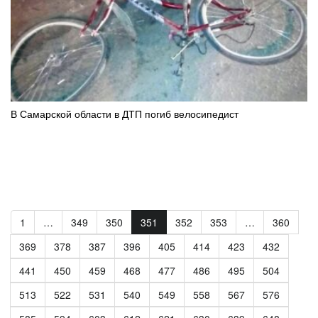
В Самарской области в ДТП погиб велосипедист
1
…
349
350
351
352
353
…
360
369
378
387
396
405
414
423
432
441
450
459
468
477
486
495
504
513
522
531
540
549
558
567
576