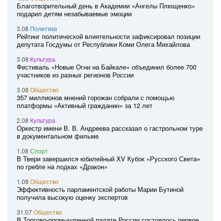
Благотворительный день в Академии «Ангелы Плющенко»
подарил детям незабываемые эмоции
3.08
Политика
Рейтинг политической влиятельности зафиксировал позиции
депутата Госдумы от Республики Коми Олега Михайлова
3.08
Культура
Фестиваль «Новые Огни на Байкале» объединил более 700
участников из разных регионов России
3.08
Общество
357 миллионов мнений горожан собрали с помощью
платформы «Активный гражданин» за 12 лет
2.08
Культура
Оркестр имени В. В. Андреева рассказал о гастрольном туре
в документальном фильме
1.08
Спорт
В Твери завершился юбилейный XV Кубок «Русского Света»
по гребле на лодках «Дракон»
1.08
Общество
Эффективность парламентской работы Марии Бутиной
получила высокую оценку экспертов
31.07
Общество
В Торгово-промышленной палате России состоялось первое