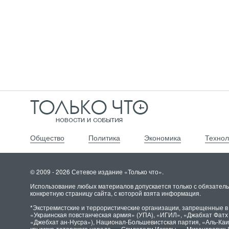
Общество
Политика
Экономика
Технол
© 2009 - 2026 Сетевое издание «Только что».
Использование любых материалов допускается только с обязатель
конкретную страницу сайта, с которой взята информация.
*Экстремистские и террористические организации, запрещенные в
«Украинская повстанческая армия» (УПА), «ИГИЛ», «Джабхат Фат
«Джебхат ан-Нусра»), Национал-Большевистская партия, «Аль-Ка
крымско-татарского народа», «Свидетели Иеговы», «Мизантропик 