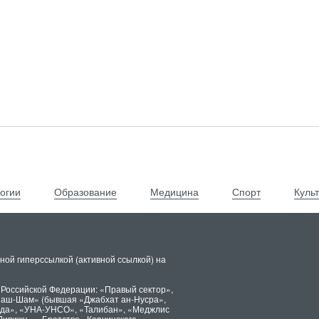
огии
Образование
Медицина
Спорт
Куль
ной гиперссылкой (активной ссылкой) на
 Российской Федерации: «Правый сектор»,
х аш-Шам» (бывшая «Джабхат ан-Нусра»,
ида», «УНА-УНСО», «Талибан», «Меджлис
Дивижн», «Братство» Корчинского,