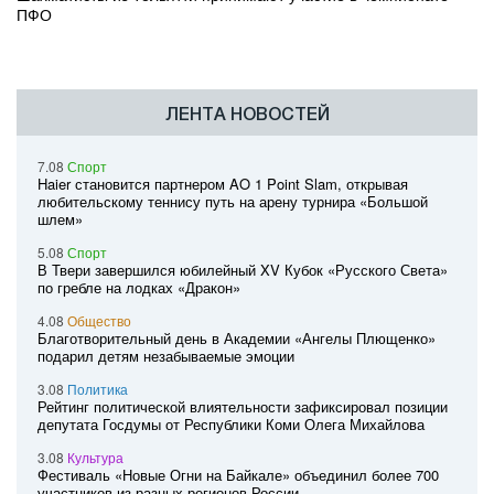
ПФО
ЛЕНТА НОВОСТЕЙ
7.08
Спорт
Haier становится партнером AO 1 Point Slam, открывая
любительскому теннису путь на арену турнира «Большой
шлем»
5.08
Спорт
В Твери завершился юбилейный XV Кубок «Русского Света»
по гребле на лодках «Дракон»
4.08
Общество
Благотворительный день в Академии «Ангелы Плющенко»
подарил детям незабываемые эмоции
3.08
Политика
Рейтинг политической влиятельности зафиксировал позиции
депутата Госдумы от Республики Коми Олега Михайлова
3.08
Культура
Фестиваль «Новые Огни на Байкале» объединил более 700
участников из разных регионов России