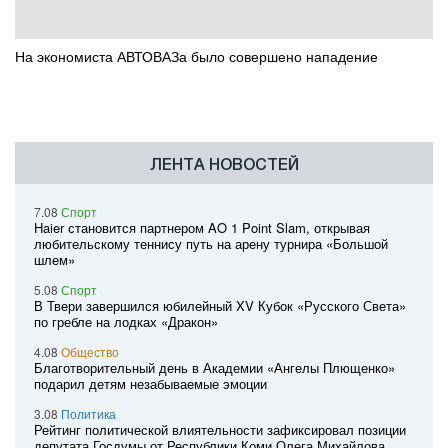
На экономиста АВТОВАЗа было совершено нападение
ЛЕНТА НОВОСТЕЙ
7.08
Спорт
Haier становится партнером AO 1 Point Slam, открывая
любительскому теннису путь на арену турнира «Большой
шлем»
5.08
Спорт
В Твери завершился юбилейный XV Кубок «Русского Света»
по гребле на лодках «Дракон»
4.08
Общество
Благотворительный день в Академии «Ангелы Плющенко»
подарил детям незабываемые эмоции
3.08
Политика
Рейтинг политической влиятельности зафиксировал позиции
депутата Госдумы от Республики Коми Олега Михайлова