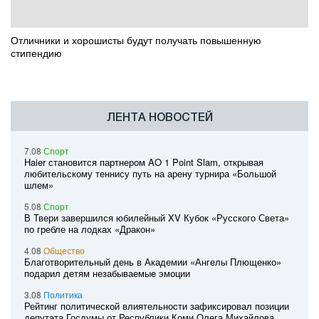
Отличники и хорошисты будут получать повышенную
стипендию
ЛЕНТА НОВОСТЕЙ
7.08
Спорт
Haier становится партнером AO 1 Point Slam, открывая
любительскому теннису путь на арену турнира «Большой
шлем»
5.08
Спорт
В Твери завершился юбилейный XV Кубок «Русского Света»
по гребле на лодках «Дракон»
4.08
Общество
Благотворительный день в Академии «Ангелы Плющенко»
подарил детям незабываемые эмоции
3.08
Политика
Рейтинг политической влиятельности зафиксировал позиции
депутата Госдумы от Республики Коми Олега Михайлова