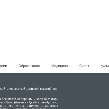
огии
Образование
Медицина
Спорт
Куль
ной гиперссылкой (активной ссылкой) на
 Российской Федерации: «Правый сектор»,
х аш-Шам» (бывшая «Джабхат ан-Нусра»,
ида», «УНА-УНСО», «Талибан», «Меджлис
Дивижн», «Братство» Корчинского,