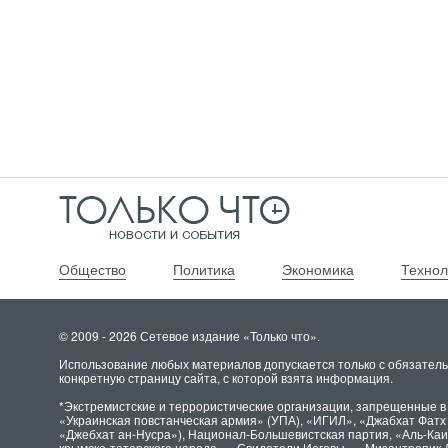
Общество
Политика
Экономика
Технол
© 2009 - 2026 Сетевое издание «Только что».
Использование любых материалов допускается только с обязатель
конкретную страницу сайта, с которой взята информация.
*Экстремистские и террористические организации, запрещенные в
«Украинская повстанческая армия» (УПА), «ИГИЛ», «Джабхат Фат
«Джебхат ан-Нусра»), Национал-Большевистская партия, «Аль-Ка
крымско-татарского народа», «Свидетели Иеговы», «Мизантропик 