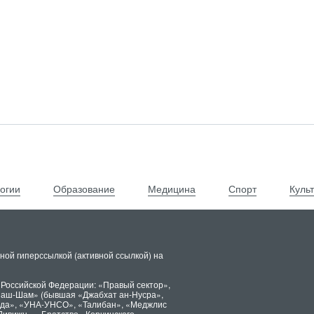
огии
Образование
Медицина
Спорт
Куль
ной гиперссылкой (активной ссылкой) на
 Российской Федерации: «Правый сектор»,
х аш-Шам» (бывшая «Джабхат ан-Нусра»,
ида», «УНА-УНСО», «Талибан», «Меджлис
Дивижн», «Братство» Корчинского,