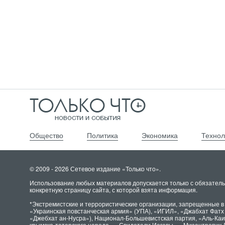
Общество
Политика
Экономика
Технол
© 2009 - 2026 Сетевое издание «Только что».
Использование любых материалов допускается только с обязатель
конкретную страницу сайта, с которой взята информация.
*Экстремистские и террористические организации, запрещенные в
«Украинская повстанческая армия» (УПА), «ИГИЛ», «Джабхат Фат
«Джебхат ан-Нусра»), Национал-Большевистская партия, «Аль-Ка
крымско-татарского народа», «Свидетели Иеговы», «Мизантропик 